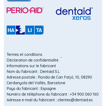
(Opens
(Opens
in
in
a
a
(Opens
new
new
in
(Opens
window)
window)
a
in
new
a
(Opens
window)
new
in
window)
a
Domain
new
Termes et conditions
window)
Déclaration de confidentialité
menu
Informations sur le fabricant
for
Nom du fabricant : Dentaid S.L
Adresse postale : Ronda de Can Fatjó, 10, 08290
Interprox
Cerdanyola del Vallès, Barcelone
BE
Pays du fabricant : Espagne
Numéro de téléphone du fabricant : +34 900 060 160
(footer)
Adresse e-mail du fabricant : clientes@dentaid.es