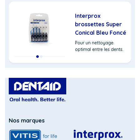
Interprox
brossettes Super
Conical Bleu Foncé
Pour un nettoyage
optimal entre les dents.
(Opens
in
a
Nos marques
new
window)