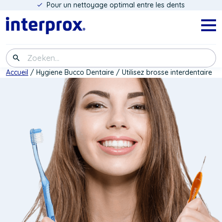
Pour un nettoyage optimal entre les dents
Aller
au
contenu
Navig
menu
principal
Zoeken
Fil
Accueil
Hygiene Bucco Dentaire
Utilisez brosse interdentaire
d'Ariane