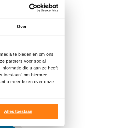
Over
rfaitement serrées
tels diastèmes
re les dents. Une
 d’atteindre
 media te bieden en om ons
, une brossette
ze partners voor social
nformatie die u aan ze heeft
les toestaan" om hiermee
nt u meer lezen over onze
Alles toestaan