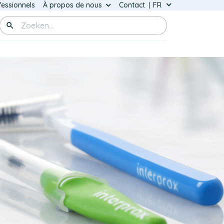
ain
fessionnels
À propos de nous
Contact
Lister les action
Switch
u
Zoeken
Language
rprox
)