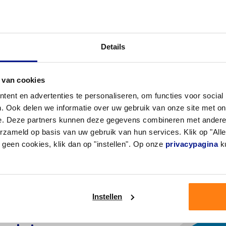
Diastèmes
Details
Parfois, certaines dents ne sont pas pa
les unes contre les autres. Lorsque de 
 van cookies
existent, la plaque peut s’accumuler ent
brosse à dents classique ne permet pas
ent en advertenties te personaliseren, om functies voor social
correctement ces espaces. Dans ce cas
. Ook delen we informatie over uw gebruik van onze site met on
interdentaire est la solution idéale.
e. Deze partners kunnen deze gegevens combineren met andere i
erzameld op basis van uw gebruik van hun services. Klik op "Al
r geen cookies, klik dan op "instellen". Op onze
privacypagina
ku
Instellen
ntaire ou espace