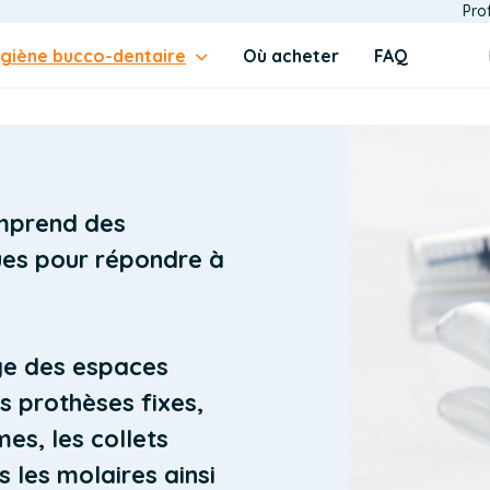
Dom
Pro
men
for
giène bucco-dentaire
Où acheter
FAQ
Inte
BE
(top
mprend des
ues pour répondre à
age des espaces
s prothèses fixes,
es, les collets
s les molaires ainsi