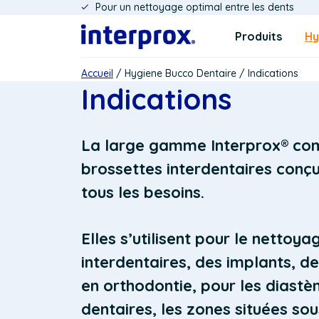
Pour un nettoyage optimal entre les dents
Aller
au
Navigatie
Produits
Hy
contenu
principal
Fil
Accueil
Hygiene Bucco Dentaire
Indications
Indications
d'Ariane
La large gamme Interprox® co
brossettes interdentaires conç
tous les besoins.
Elles s’utilisent pour le nettoy
interdentaires, des implants, de
en orthodontie, pour les diastèm
dentaires, les zones situées sou