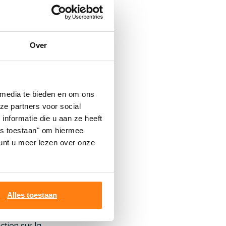
 les espaces
à chaque situation.
 plus appropriée.
et d'une tête de
Over
 media te bieden en om ons
nsport.
ze partners voor social
nformatie die u aan ze heeft
 maximale.
les toestaan" om hiermee
 accessibilité sans
nt u meer lezen over onze
Alles toestaan
dents (vous sentirez
 brossette. Rincez
tion sur la