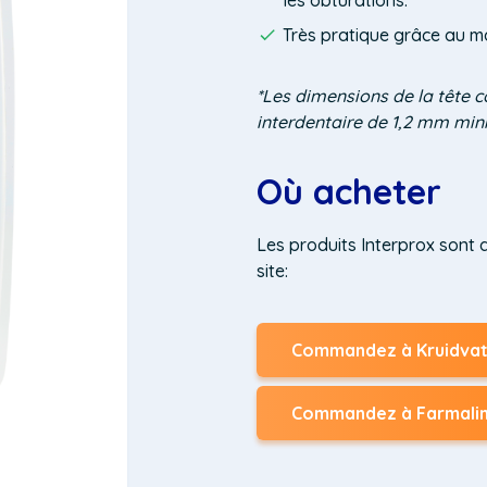
les obturations.
Très pratique grâce au ma
*Les dimensions de la tête 
interdentaire de 1,2 mm min
Où acheter
Les produits Interprox sont 
site:
Commandez à Kruidva
(Opens
in
a
Commandez à Farmali
new
(Opens
window)
in
a
new