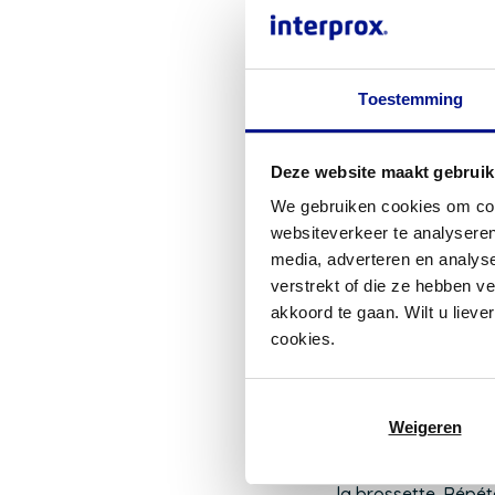
Interprox sont des
interdentaires varie
Demandez à votre pr
La Interprox Plus M
Toestemming
brosse de forme co
Deze website maakt gebruik
Caractéristi
We gebruiken cookies om cont
Avec capuchon de
websiteverkeer te analyseren
Taille basée sur
media, adverteren en analys
Forme cylindriqu
verstrekt of die ze hebben v
Forme conique d
akkoord te gaan. Wilt u lieve
endommager les
cookies.
Conseils d’ut
Weigeren
Choisissez la bonne
une certaine résist
la brossette. Répét