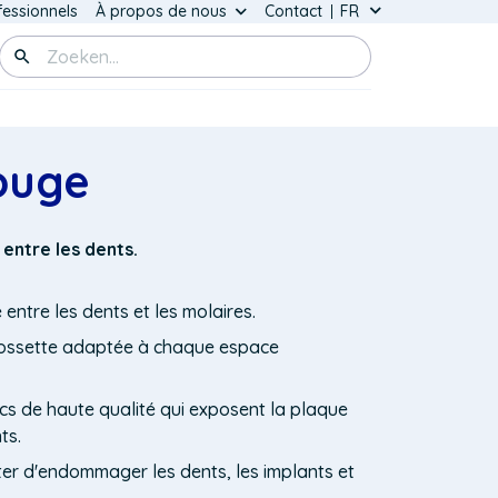
ain
fessionnels
À propos de nous
Contact
Lister les action
Switch
u
Zoeken
Language
rprox
)
Rouge
entre les dents.
 entre les dents et les molaires.
ossette adaptée à chaque espace
ncs de haute qualité qui exposent la plaque
ts.
iter d'endommager les dents, les implants et