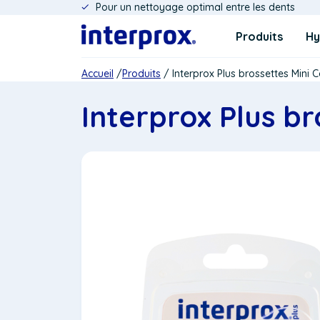
Pour un nettoyage optimal entre les dents
Aller
au
Navigatie
Produits
Hy
contenu
principal
Fil
Accueil
Produits
Interprox Plus brossettes Mini 
d'Ariane
Interprox Plus br