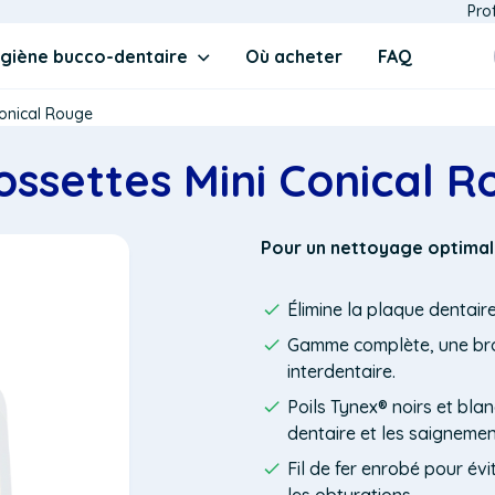
Dom
Pro
men
for
giène bucco-dentaire
Où acheter
FAQ
Inte
BE
(top
Conical Rouge
ossettes Mini Conical 
Pour un nettoyage optimal 
Élimine la plaque dentaire
Gamme complète, une br
interdentaire.
Poils Tynex® noirs et bla
dentaire et les saignemen
Fil de fer enrobé pour év