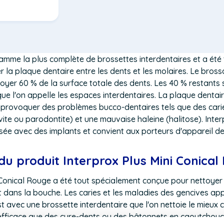
window)
gamme la plus complète de brossettes interdentaires et a été
r la plaque dentaire entre les dents et les molaires. Le bross
oyer 60 % de la surface totale des dents. Les 40 % restants 
que l'on appelle les espaces interdentaires. La plaque denta
t provoquer des problèmes bucco-dentaires tels que des cari
vite ou parodontite) et une mauvaise haleine (halitose). Inte
isée avec des implants et convient aux porteurs d'appareil de
du produit Interprox Plus Mini Conica
 Conical Rouge a été tout spécialement conçue pour nettoyer
t dans la bouche. Les caries et les maladies des gencives ap
est avec une brossette interdentaire que l'on nettoie le mieux
 efficace que des cure-dents ou des bâtonnets en caoutchouc