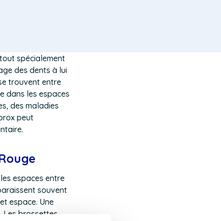
 tout spécialement
age des dents à lui
se trouvent entre
ire dans les espaces
es, des maladies
rprox peut
ntaire.
l Rouge
 les espaces entre
paraissent souvent
 cet espace. Une
. Les brossettes