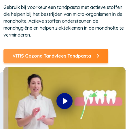
Gebruik bij voorkeur een tandpasta met actieve stoffen
die helpen bij het bestrijden van micro-organismen in de
mondholte. Actieve stoffen ondersteunen de
mondhygiëne en helpen ziektekiemen in de mondholte te
verminderen.
VITIS Gezond Tandvlees Tandpasta
(Opent
in
een
nieuw
venster)