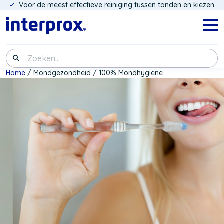
Voor de meest effectieve reiniging tussen tanden en kiezen
Overslaan
en
naar
Navig
menu
de
inhoud
Zoeken
gaan
Kruimelpad
Home
Mondgezondheid
100% Mondhygiëne