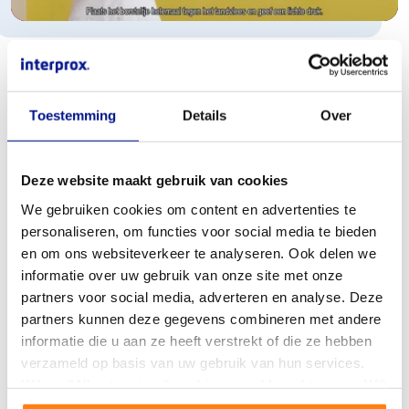
Stap 2: Interdentaal reinigen
Toestemming
Details
Over
Met tandenpoetsen alleen reinig je niet je hele gebit. Met
poetsen reinig je ongeveer 60% van het tandoppervlak.
De resterende 40% van het tandoppervlak bevindt zich
Deze website maakt gebruik van cookies
tussen tanden en kiezen, de zogenaamde interdentale
ruimten, waar gemakkelijk tandplaque gevormd wordt.
We gebruiken cookies om content en advertenties te
Om de tandplaque te verwijderen, moeten er
personaliseren, om functies voor social media te bieden
interdentale hygiëneproducten gebruikt worden zoals
en om ons websiteverkeer te analyseren. Ook delen we
interdentale ragers, flossdraad, tandenstokers of
informatie over uw gebruik van onze site met onze
1
waterflossers. Uit wetenschappelijk onderzoek
blijkt dat
partners voor social media, adverteren en analyse. Deze
ragers het meest effectief zijn voor interdentale reiniging.
partners kunnen deze gegevens combineren met andere
informatie die u aan ze heeft verstrekt of die ze hebben
verzameld op basis van uw gebruik van hun services.
Interprox ragers
Klik op "Alles toestaan" om hiermee akkoord te gaan. Wilt
u liever geen cookies, klik dan op "instellen". Op onze