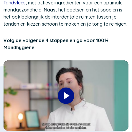
Tandvlees
(Opent
, met actieve ingrediënten voor een optimale
in
mondgezondheid. Naast het poetsen en het spoelen is
in
een
het ook belangrijk de interdentale ruimten tussen je
een
nieuw
tanden en kiezen schoon te maken en je tong te reinigen.
nieuw
venster)
venster)
Volg de volgende 4 stappen en ga voor 100%
Mondhygiëne!