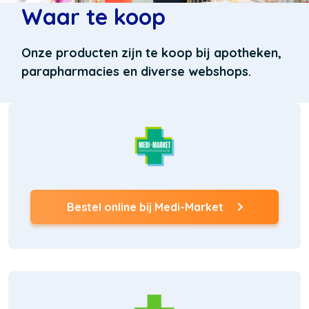
Waar te koop
Onze producten zijn te koop bij apotheken,
parapharmacies en diverse webshops.
Bestel online bij Medi-Market
(Opent
in
een
nieuw
venster)