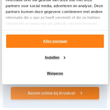
partners voor social media, adverteren en analyse. Deze
partners kunnen deze gegevens combineren met andere
informatie die u aan ze heeft verstrekt of die ze hebben
verzameld op basis van uw gebruik van hun services.
Klik op "Alles toestaan" om hiermee akkoord te gaan. Wilt
Bestel online bij Farmaline
(Opent
u liever geen cookies, klik dan op "instellen". Op onze
in
privacypagina
kunt u meer lezen over onze cookies.
Alles toestaan
een
nieuw
venster)
Instellen
Weigeren
Bestel online bij Kruidvat
(Opent
in
een
nieuw