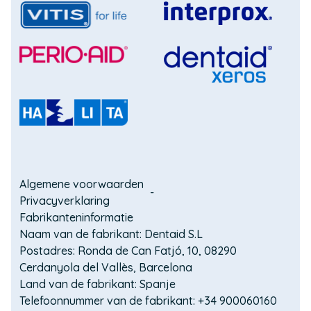
venster)
(Opent
(Opent
in
in
een
een
(Opent
nieuw
nieuw
in
(Opent
venster)
venster)
een
in
nieuw
een
(Opent
venster)
nieuw
in
venster)
een
Domain
nieuw
Algemene voorwaarden
venster)
Privacyverklaring
menu
Fabrikanteninformatie
for
Naam van de fabrikant: Dentaid S.L
Postadres: Ronda de Can Fatjó, 10, 08290
Interprox
Cerdanyola del Vallès, Barcelona
BE
Land van de fabrikant: Spanje
Telefoonnummer van de fabrikant: +34 900060160
(footer)