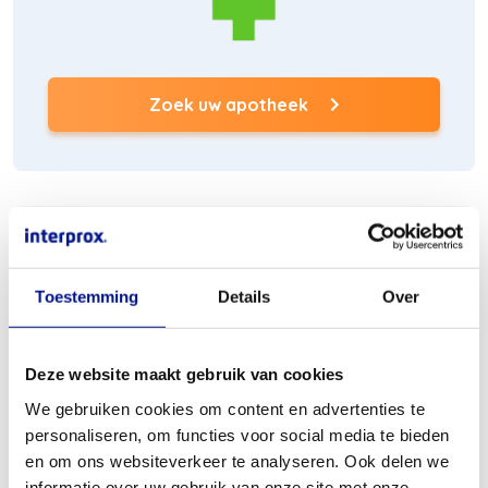
Zoek uw apotheek
(Opent
in
een
nieuw
venster)
Toestemming
Details
Over
Bestel online bij New Pharma
Deze website maakt gebruik van cookies
(Opent
in
We gebruiken cookies om content en advertenties te
een
personaliseren, om functies voor social media te bieden
nieuw
venster)
en om ons websiteverkeer te analyseren. Ook delen we
informatie over uw gebruik van onze site met onze