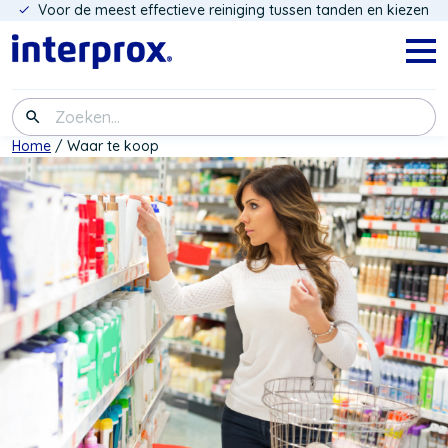
Voor de meest effectieve reiniging tussen tanden en kiezen
Overslaan
en
naar
Navig
menu
de
inhoud
Zoeken
gaan
Kruimelpad
Home
Waar te koop