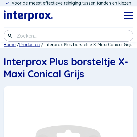
Voor de meest effectieve reiniging tussen tanden en kiezen
Overslaan
en
naar
Navig
menu
de
inhoud
Zoeken
gaan
Kruimelpad
Home
Producten
Interprox Plus borsteltje X-Maxi Conical Grijs
Interprox Plus borsteltje X-
Maxi Conical Grijs