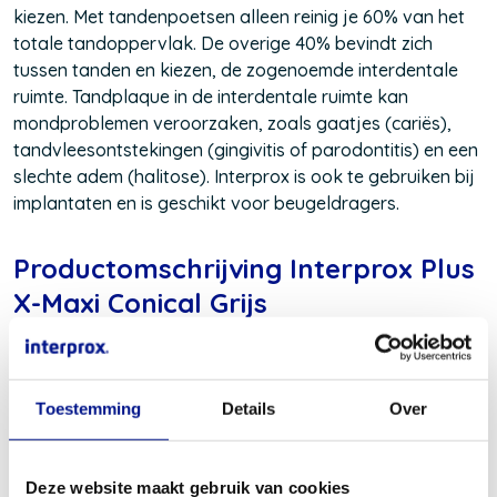
kiezen. Met tandenpoetsen alleen reinig je 60% van het
totale tandoppervlak. De overige 40% bevindt zich
tussen tanden en kiezen, de zogenoemde interdentale
ruimte. Tandplaque in de interdentale ruimte kan
mondproblemen veroorzaken, zoals gaatjes (cariës),
tandvleesontstekingen (gingivitis of parodontitis) en een
slechte adem (halitose). Interprox is ook te gebruiken bij
implantaten en is geschikt voor beugeldragers.
Productomschrijving Interprox Plus
X-Maxi Conical Grijs
Interprox Plus X-Maxi Conical Grijs is speciaal ontwikkeld
voor het reinigen van de ruimten tussen tanden vóór in
de mond. Cariës (gaatjes) en tandvleesontstekingen
Toestemming
Details
Over
beginnen vaak tussen tanden en kiezen. Deze ruimte
reinig je het meest effectief met een interdentaal
borsteltje. Een borsteltje is effectiever dan
Deze website maakt gebruik van cookies