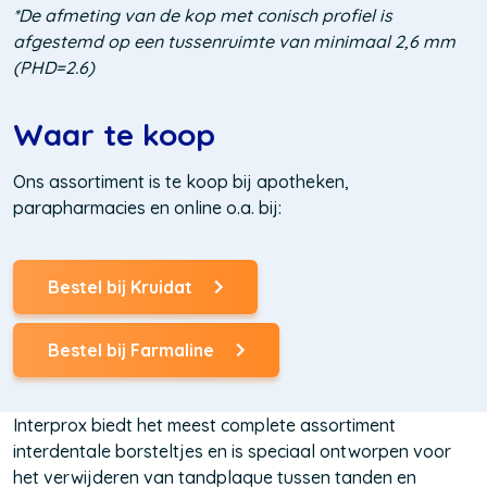
*De afmeting van de kop met conisch profiel is
afgestemd op een tussenruimte van minimaal 2,6 mm
(PHD=2.6)
Waar te koop
Ons assortiment is te koop bij apotheken,
parapharmacies en online o.a. bij:
Bestel bij Kruidat
(Opent
in
een
Bestel bij Farmaline
nieuw
(Opent
venster)
in
een
nieuw
Interprox biedt het meest complete assortiment
venster)
interdentale borsteltjes en is speciaal ontworpen voor
het verwijderen van tandplaque tussen tanden en