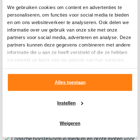
tandenstokers of rubbersticks. De borsteltjes van
We gebruiken cookies om content en advertenties te
Interprox zijn voor dagelijks gebruik en gaan langer mee.
personaliseren, om functies voor social media te bieden
Omdat de interdentale ruimten tussen tanden en kiezen
en om ons websiteverkeer te analyseren. Ook delen we
varieert, is het belangrijk om voor iedere specifieke
informatie over uw gebruik van onze site met onze
situatie het meest geschikte borsteltje te kiezen. Vraag
partners voor social media, adverteren en analyse. Deze
je mondzorgprofessional welke maat het meest geschikt
partners kunnen deze gegevens combineren met andere
is. Interprox Plus X-Maxi Conical Grijs heeft een praktisch,
informatie die u aan ze heeft verstrekt of die ze hebben
flexibel handvat en beschikt over een conische
verzameld op basis van uw gebruik van hun services.
borstelvorm met PHD maat 2.6.
Klik op "Alles toestaan" om hiermee akkoord te gaan. Wilt
u liever geen cookies, klik dan op "instellen". Op onze
Kenmerken Interprox Ragers
privacypagina
kunt u meer lezen over onze cookies.
Alles toestaan
Met hygiënisch beschermkapje om het borsteltje
gemakkelijk op te bergen en mee te nemen.
Instellen
Maatvoering op basis van PHD (Passage Hole
Diameter).
Weigeren
Cylindrische borstelvorm in kleine maten voor
maximale precisie.
Conische borstelvorm in medium en grote maten voor